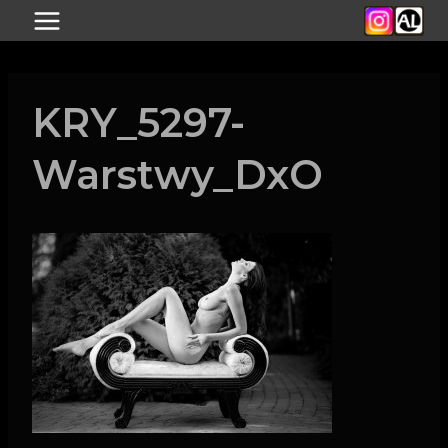
Przejdź
do
treści
KRY_5297-
Warstwy_DxO